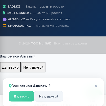
SADI.KZ
— Закупки, сметы и реестр
SMETA.SADI.KZ
— Сметный расчет
AI.SADI.KZ
— Искусственный интеллект
SHOP.SADI.KZ
— Магазин материалов
© 2026
TOO NurSADI
. Все права защищены.
Ваш регион
Алматы
?
Да, верно
Нет, другой
Ваш регион
Алматы
?
Да, верно
Нет, другой
Сметы
Ведомости
Тендеры
Задачи